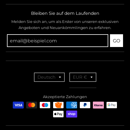
Bleiben Sie auf dem Laufenden
Melden Sie sich an, um als Erster von unseren exklusiven
Angeboten und Neuankömmlingen zu erfahren.
GO
T
T
Deutsch
EUR €
r
r
a
a
Akzeptierte Zahlungen
n
n
s
s
l
l
a
a