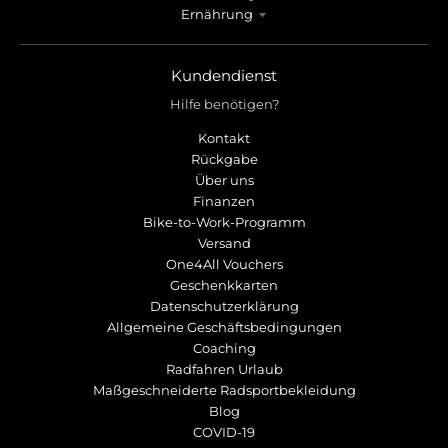
r
r
Ernährung
o
o
p
p
d
d
Kundendienst
o
o
Hilfe benötigen?
w
w
n
n
Kontakt
_
_
Rückgabe
l
l
Über uns
a
a
Finanzen
b
b
Bike-to-Work-Programm
e
e
Versand
l
l
One4All Vouchers
Geschenkkarten
Datenschutzerklärung
Allgemeine Geschäftsbedingungen
Coaching
Radfahren Urlaub
Maßgeschneiderte Radsportbekleidung
Blog
COVID-19