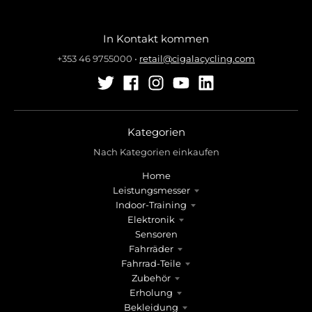
e
e
.
.
g
g
In Kontakt kommen
e
e
+353 46 9755000
•
retail@cigalacycling.com
n
n
e
e
r
r
a
a
l
l
Kategorien
.
.
Nach Kategorien einkaufen
l
c
a
u
Home
n
r
Leistungsmesser
g
r
Indoor-Training
Elektronik
u
e
Sensoren
a
n
Fahrräder
g
c
Fahrrad-Teile
e
y
Zubehör
.
.
Erholung
d
d
Bekleidung