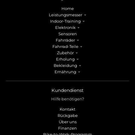
r
r
o
o
Home
p
p
Leistungsmesser
d
d
Indoor-Training
o
o
Elektronik
w
w
Sensoren
n
n
Fahrräder
_
_
Fahrrad-Teile
Zubehör
l
l
Erholung
a
a
Bekleidung
b
b
Ernährung
e
e
l
l
Kundendienst
Hilfe benötigen?
Kontakt
Rückgabe
Über uns
Finanzen
Bike-to-Work-Programm