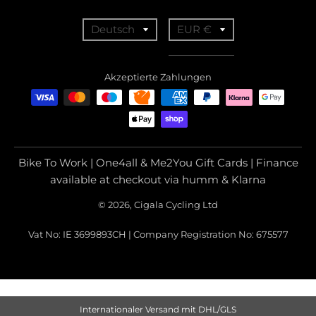
T
T
Deutsch
EUR €
r
r
a
a
Akzeptierte Zahlungen
n
n
s
s
l
l
a
a
Bike To Work | One4all & Me2You Gift Cards | Finance
t
t
available at checkout via humm & Klarna
i
i
© 2026, Cigala Cycling Ltd
o
o
Vat No: IE 3699893CH | Company Registration No: 675577
n
n
m
m
i
i
s
s
Internationaler Versand mit DHL/GLS