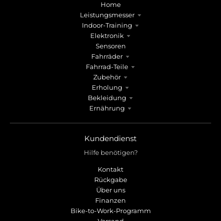
r
r
Home
o
o
Leistungsmesser
p
p
Indoor-Training
d
d
Elektronik
o
o
Sensoren
w
w
Fahrräder
n
n
Fahrrad-Teile
_
_
Zubehör
l
l
Erholung
a
a
Bekleidung
Ernährung
b
b
e
e
l
l
Kundendienst
Hilfe benötigen?
Kontakt
Rückgabe
Über uns
Finanzen
Bike-to-Work-Programm