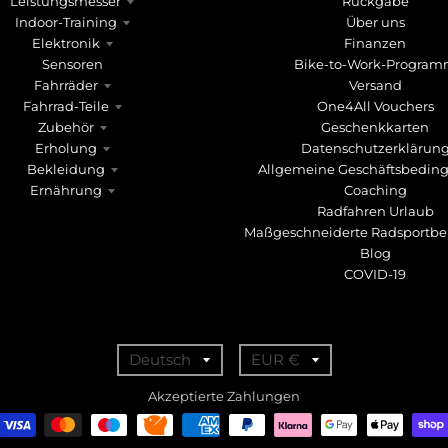
Leistungsmesser
Rückgabe
Indoor-Training
Über uns
Elektronik
Finanzen
Sensoren
Bike-to-Work-Progra
Fahrräder
Versand
Fahrrad-Teile
One4All Vouchers
Zubehör
Geschenkkarten
Erholung
Datenschutzerklärun
Bekleidung
Allgemeine Geschäftsbedin
Ernährung
Coaching
Radfahren Urlaub
Maßgeschneiderte Radsportbe
Blog
COVID-19
T
T
Deutsch
EUR €
r
r
Akzeptierte Zahlungen
a
a