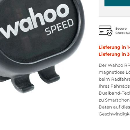
Lieferung in 1
Lieferung in 
Der Wahoo RPM
magnetlose Lö
beim Radfahren
Ihres Fahrrad
Dualband-Tech
zu Smartphon
Daten auf die
Geschwindigke