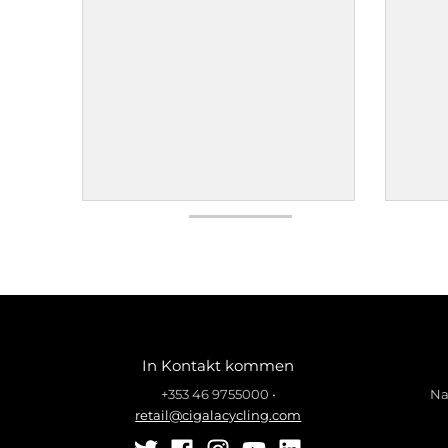
In Kontakt kommen
+353 46 9755000
•
Na
retail@cigalacycling.com