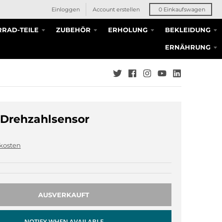
Einloggen
Account erstellen
0
Einkaufswagen
RAD-TEILE
ZUBEHÖR
ERHOLUNG
BEKLEIDUNG
ERNÄHRUNG
Drehzahlsensor
kosten
AUSVERKAUFT
NOTIFY WHEN AVAILABLE