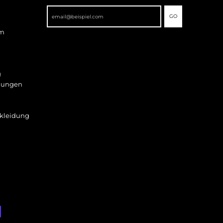
GO
mm
g
gungen
kleidung