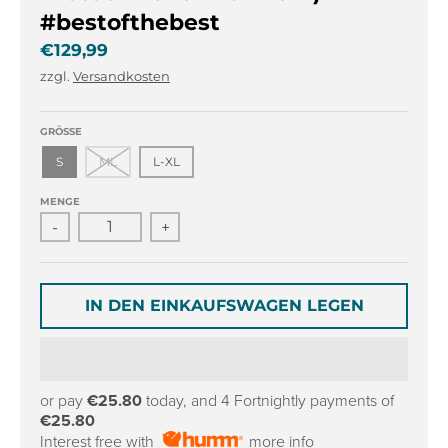
r
r
#bestofthebest
o
o
p
p
€129,99
d
d
zzgl.
Versandkosten
o
o
w
w
n
n
GRÖSSE
_
_
S
ML
L-XL
l
l
a
a
MENGE
b
b
-
+
e
e
l
l
IN DEN EINKAUFSWAGEN LEGEN
or pay
€25.80
today, and 4 Fortnightly payments of
€25.80
Interest free with
more info