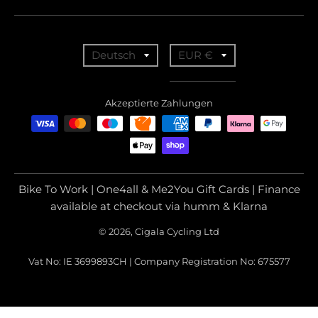
T
T
Deutsch
EUR €
r
r
a
a
Akzeptierte Zahlungen
n
n
s
s
l
l
a
a
Bike To Work | One4all & Me2You Gift Cards | Finance
t
t
available at checkout via humm & Klarna
i
i
© 2026, Cigala Cycling Ltd
o
o
Vat No: IE 3699893CH | Company Registration No: 675577
n
n
m
m
i
i