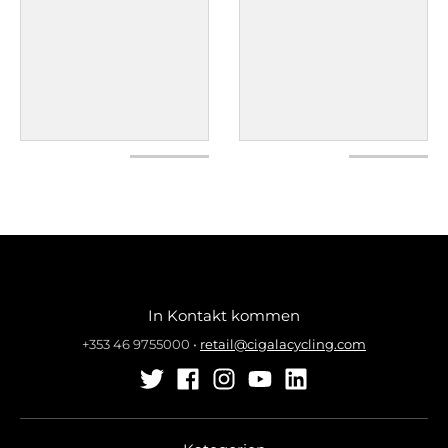
In Kontakt kommen
+353 46 9755000
•
retail@cigalacycling.com