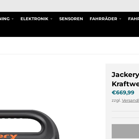
NING
ELEKTRONIK
SENSOREN
FAHRRÄDER
FAHR
Jackery
Kraftw
€669,99
zzgl.
Versand