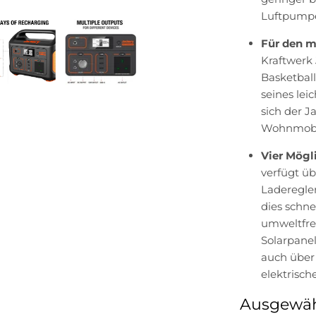
Luftpumpe
Für den m
Kraftwerk 
Basketball
seines le
sich der J
Wohnmobil
Vier Mögl
verfügt ü
Laderegle
dies schne
umweltfreu
Solarpanel
auch über 
elektrisch
Ausgewäh