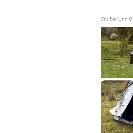
Sauber
Und
G