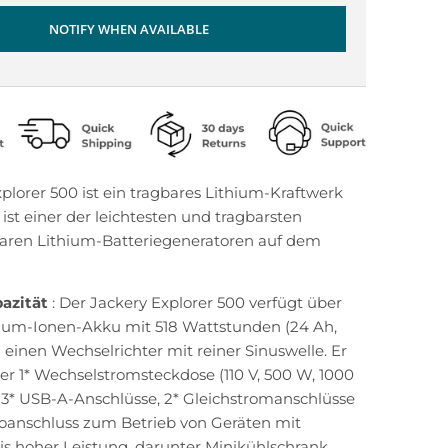
NOTIFY WHEN AVAILABLE
plorer 500 ist ein tragbares Lithium-Kraftwerk
 ist einer der leichtesten und tragbarsten
aren Lithium-Batteriegeneratoren auf dem
azität
: Der Jackery Explorer 500 verfügt über
hium-Ionen-Akku mit 518 Wattstunden (24 Ah,
d einen Wechselrichter mit reiner Sinuswelle. Er
er 1* Wechselstromsteckdose (110 V, 500 W, 1000
 3* USB-A-Anschlüsse, 2* Gleichstromanschlüsse
toanschluss zum Betrieb von Geräten mit
is hoher Leistung, darunter Minikühlschrank,