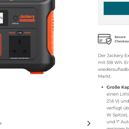
Der Jackery Ex
mit 518 Wh. Er
wiederaufladb
Markt.
Große Kap
einen Lit
21,6 V) un
verfügt üb
W Spitze),
und 1* Au
geringer b