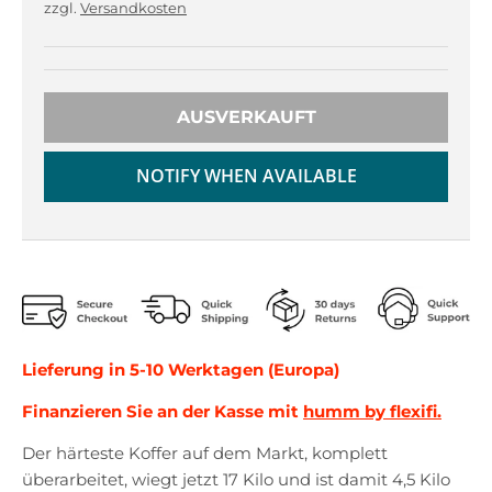
r
r
zzgl.
Versandkosten
o
o
p
p
d
d
o
o
AUSVERKAUFT
w
w
n
n
_
_
NOTIFY WHEN AVAILABLE
l
l
a
a
b
b
e
e
l
l
Lieferung in 5-10 Werktagen (Europa)
Finanzieren Sie an der Kasse mit
humm by flexifi.
Der härteste Koffer auf dem Markt, komplett
überarbeitet, wiegt jetzt 17 Kilo und ist damit 4,5 Kilo