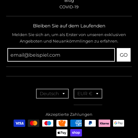
Blog
COVID-19
Bleiben Sie auf dem Laufenden
Melden Sie sich an, um als Erster von unseren exklusiven
Angeboten und Neuankömmlingen zu erfahren.
GO
T
T
Deutsch
EUR €
r
r
a
a
Akzeptierte Zahlungen
n
n
s
s