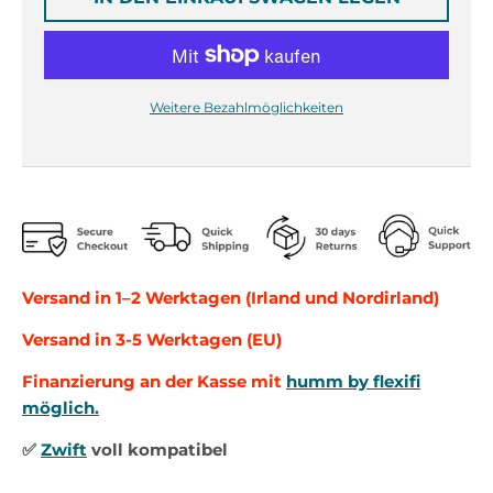
r
r
o
o
p
p
d
d
o
o
Weitere Bezahlmöglichkeiten
w
w
n
n
_
_
l
l
a
a
b
b
e
e
l
l
Versand in 1–2 Werktagen (Irland und Nordirland)
Versand in 3-5 Werktagen (EU)
Finanzierung an der Kasse mit
humm by flexifi
möglich.
✅
Zwift
voll kompatibel