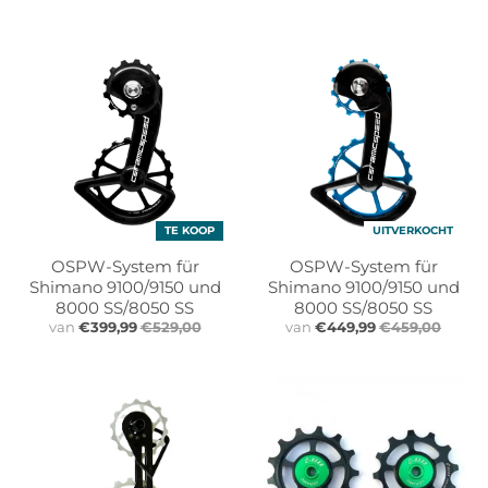
r
r
o
o
p
p
d
d
o
o
w
w
n
n
_
_
l
l
a
a
TE KOOP
UITVERKOCHT
b
b
e
e
OSPW-System für
OSPW-System für
Shimano 9100/9150 und
Shimano 9100/9150 und
l
l
8000 SS/8050 SS
8000 SS/8050 SS
van
€399,99
€529,00
van
€449,99
€459,00