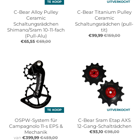
TE KOOP
UITVERKOCHT
l
l
.
.
C-Bear Alloy Pulley
C-Bear Titanium Pulley
g
g
Ceramic
Ceramic
e
e
Schaltungsrädchen
Schaltungsrädchen (pull-
Shimano/Sram 10-11-fach
tit)
n
n
(Pull-Alu)
€99,99
€159,00
e
e
€65,55
€69,00
r
r
a
a
l
l
.
.
l
c
a
u
n
r
g
r
u
e
a
n
TE KOOP
UITVERKOCHT
g
c
e
y
OSPW-System für
C-Bear Sram Etap AXS
Campagnolo 11-s EPS &
12-Gang-Schalträdchen
.
.
Mechanik
€93,10
€98,00
d
d
van
€399,99
€459,00