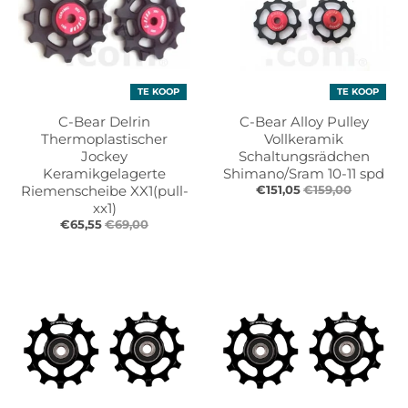
TE KOOP
TE KOOP
C-Bear Delrin
C-Bear Alloy Pulley
Thermoplastischer
Vollkeramik
Jockey
Schaltungsrädchen
Keramikgelagerte
Shimano/Sram 10-11 spd
Riemenscheibe XX1(pull-
€151,05
€159,00
xx1)
€65,55
€69,00