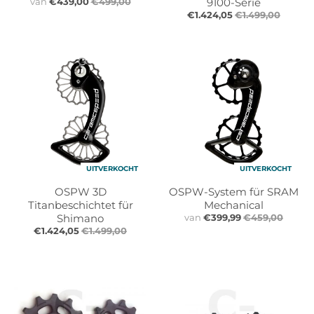
van
€439,00
€499,00
9100-Serie
€1.424,05
€1.499,00
UITVERKOCHT
UITVERKOCHT
OSPW 3D
OSPW-System für SRAM
Titanbeschichtet für
Mechanical
Shimano
van
€399,99
€459,00
€1.424,05
€1.499,00