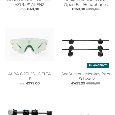
VZUM™ ALENS
Open Ear Headphones
von
€49,00
€169,00
€199,00
IM ANGEBOT
ALBA OPTICS - DELTA
SeaSucker - Monkey Bars
LEI
- Schwarz
von
€179,00
€499,99
€555,00