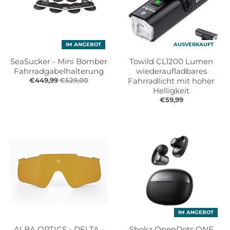
IM ANGEBOT
AUSVERKAUFT
SeaSucker - Mini Bomber
Towild CL1200 Lumen
Fahrradgabelhalterung
wiederaufladbares
€449,99
€529,00
Fahrradlicht mit hoher
Helligkeit
€59,99
IM ANGEBOT
ALBA OPTICS - DELTA -
Shokz OpenDots ONE