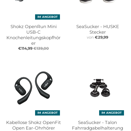
IM ANGEBOT
Shokz OpenRun Mini
SeaSucker - HUSKE
USB-C
Stecker
Knochenleitungskopfhör
von
€29,99
er
€114,99
€139,00
IM ANGEBOT
IM ANGEBOT
Kabellose Shokz OpenFit
SeaSucker - Talon
Open Ear-Ohrhörer
Fahrradgabelhalterung