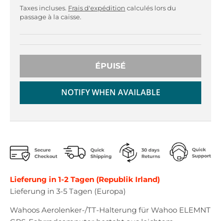
r
r
Taxes incluses.
Frais d'expédition
calculés lors du
o
o
passage à la caisse.
p
p
d
d
o
o
w
w
n
n
ÉPUISÉ
_
_
l
l
NOTIFY WHEN AVAILABLE
a
a
b
b
e
e
l
l
Lieferung in 1-2 Tagen (Republik Irland)
Lieferung in 3-5 Tagen (Europa)
Wahoos Aerolenker-/TT-Halterung für Wahoo ELEMNT