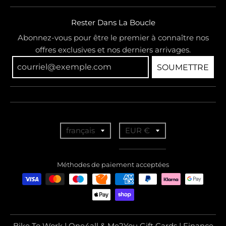
Rester Dans La Boucle
Abonnez-vous pour être le premier à connaître nos
offres exclusives et nos derniers arrivages.
SOUMETTRE
T
T
français
EUR €
r
r
a
a
Méthodes de paiement acceptées
n
n
s
s
l
l
a
a
Bike To Work | One4all & Me2You Gift Cards | Finance