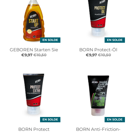
r
r
o
o
p
p
d
d
o
o
w
w
n
n
EN SOLDE
EN SOLDE
_
_
GEBOREN Starten Sie
BORN Protect-Öl
l
l
€9,97
€10,50
€9,97
€10,50
a
a
b
b
e
e
l
l
EN SOLDE
EN SOLDE
BORN Protect
BORN Anti-Friction-