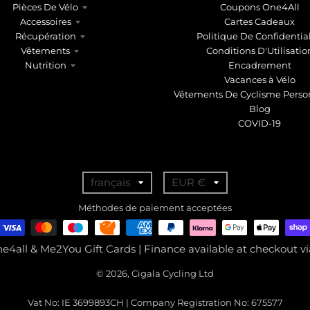
Pièces De Vélo
Coupons One4All
Accessoires
Cartes Cadeaux
Récupération
Politique De Confidential
Vêtements
Conditions D'Utilisatio
Nutrition
Encadrement
Vacances à Vélo
Vêtements De Cyclisme Perso
Blog
COVID-19
T
T
français
EUR €
r
r
Méthodes de paiement acceptées
a
a
n
n
ne4all & Me2You Gift Cards | Finance available at checkout 
s
s
© 2026, Cigala Cycling Ltd
l
l
a
a
Vat No: IE 3699893CH | Company Registration No: 675577