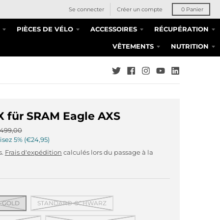
Se connecter
Créer un compte
0
Panier
PIÈCES DE VÉLO
ACCESSOIRES
RÉCUPÉRATION
VÊTEMENTS
NUTRITION
 für SRAM Eagle AXS
499,00
isez
5%
€24,95
s.
Frais d'expédition
calculés lors du passage à la
-GOLD
STANDARD-SCHWARZ