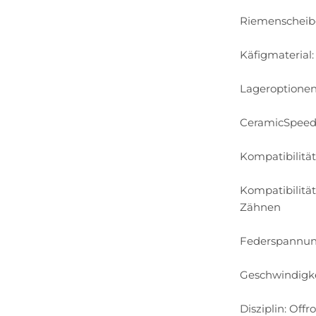
Riemenscheib
Käfigmaterial
Lageroptionen
CeramicSpeed 
Kompatibilität
Kompatibilitä
Zähnen
Federspannung
Geschwindigke
Disziplin: Off