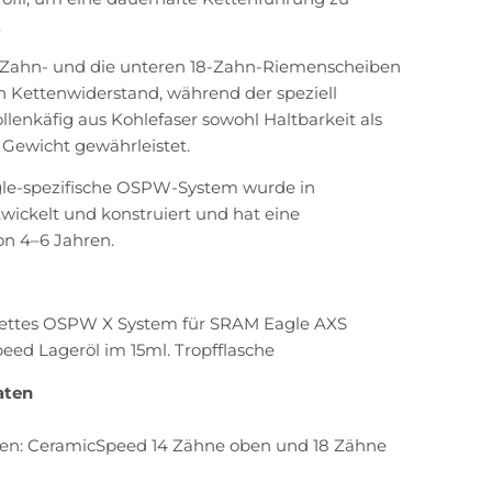
.
-Zahn- und die unteren 18-Zahn-Riemenscheiben
n Kettenwiderstand, während der speziell
llenkäfig aus Kohlefaser sowohl Haltbarkeit als
 Gewicht gewährleistet.
le-spezifische OSPW-System wurde in
ickelt und konstruiert und hat eine
on 4–6 Jahren.
ettes OSPW X System für SRAM Eagle AXS
ed ​​Lageröl im 15ml. Tropfflasche
aten
n: CeramicSpeed ​​14 Zähne oben und 18 Zähne