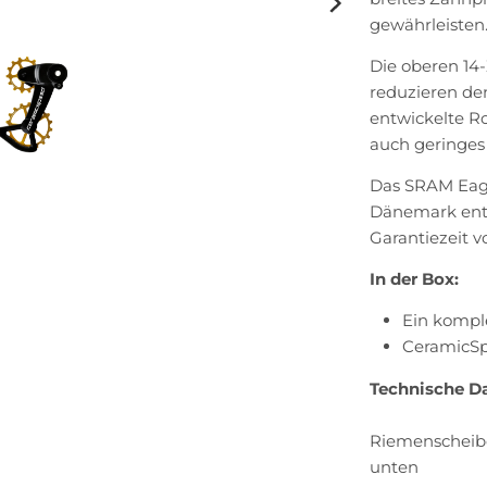
gewährleisten
Die oberen 14
reduzieren de
entwickelte Ro
auch geringes
Das SRAM Eag
Dänemark entw
Garantiezeit v
In der Box:
Ein kompl
CeramicSpe
Technische D
Riemenscheibe
unten