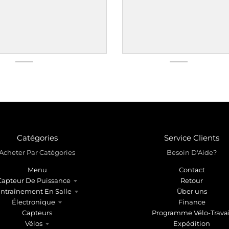
Catégories
Service Clients
Acheter Par Catégories
Besoin D'Aide?
Menu
Contact
Capteur De Puissance
Retour
ntraînement En Salle
Über uns
Électronique
Finance
Capteurs
Programme Vélo-Travai
Vélos
Expédition