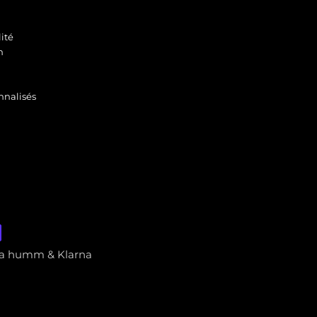
ité
n
nnalisés
via humm & Klarna