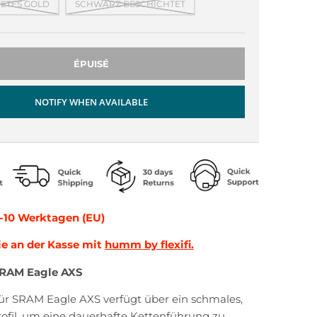
ETES GOLD
SCHWARZ BESCHICHTET
ÉPUISÉ
NOTIFY WHEN AVAILABLE
5-10 Werktagen (EU)
ie an der Kasse mit
humm by flexifi.
RAM Eagle AXS
r SRAM Eagle AXS verfügt über ein schmales,
rofil, um eine dauerhafte Kettenführung zu