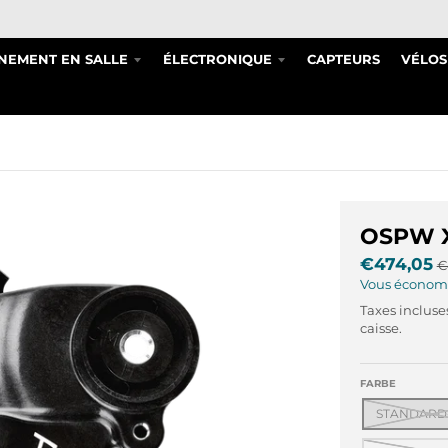
NEMENT EN SALLE
ÉLECTRONIQUE
CAPTEURS
VÉLOS
OSPW X
€474,05
€
Vous économ
Taxes incluse
caisse.
FARBE
STANDARD