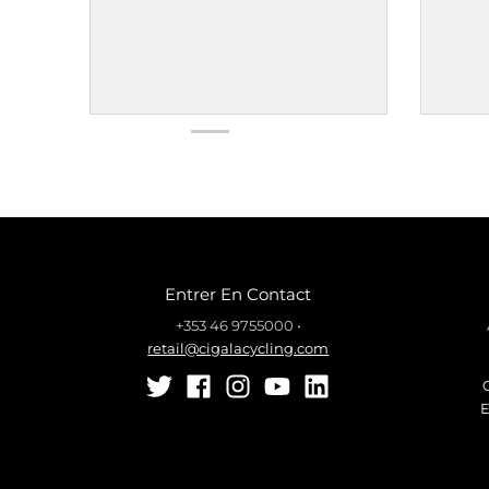
Entrer En Contact
+353 46 9755000
•
retail@cigalacycling.com
E