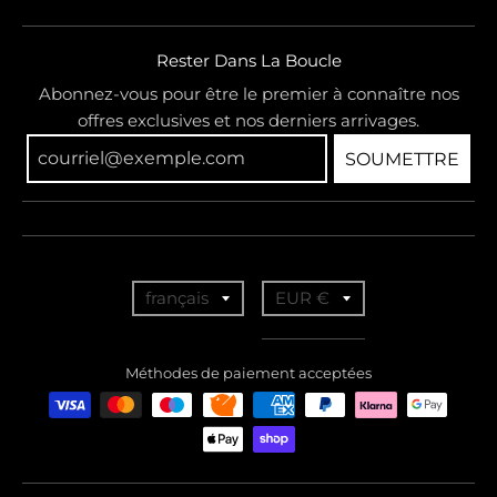
Rester Dans La Boucle
Abonnez-vous pour être le premier à connaître nos
offres exclusives et nos derniers arrivages.
SOUMETTRE
T
T
français
EUR €
r
r
a
a
Méthodes de paiement acceptées
n
n
s
s
l
l
a
a