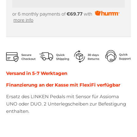
r
r
o
o
p
p
or 6 monthly payments of
€69.77
with
more info
d
d
o
o
w
w
n
n
_
_
l
l
a
a
b
b
Versand in 5-7 Werktagen
e
e
l
l
Finanzierung an der Kasse mit FlexiFi verfügbar
Ersatz des LINKEN Pedals mit Sensor für Assioma
UNO oder DUO. 2 Unterlegscheiben zur Befestigung
enthalten.