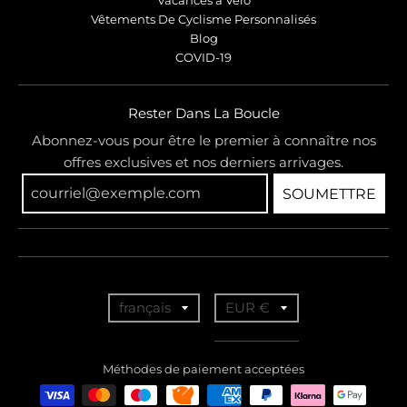
Vêtements De Cyclisme Personnalisés
Blog
COVID-19
Rester Dans La Boucle
Abonnez-vous pour être le premier à connaître nos
offres exclusives et nos derniers arrivages.
SOUMETTRE
T
T
français
EUR €
r
r
a
a
Méthodes de paiement acceptées
n
n