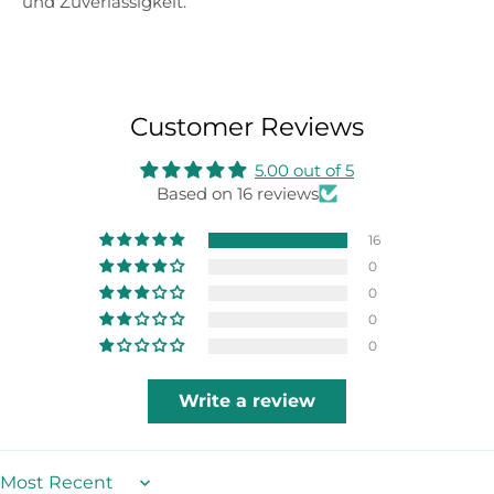
und Zuverlässigkeit.
Customer Reviews
5.00 out of 5
Based on 16 reviews
16
0
0
0
0
Write a review
Sort by