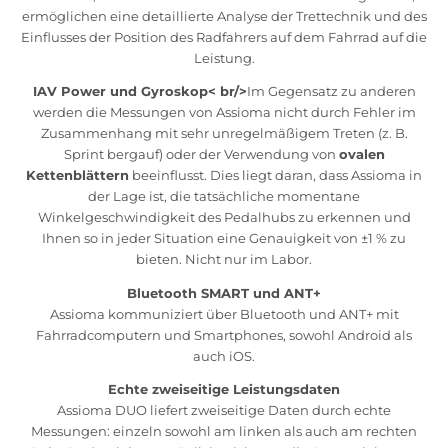
ermöglichen eine detaillierte Analyse der Trettechnik und des
Einflusses der Position des Radfahrers auf dem Fahrrad auf die
Leistung.
IAV Power und Gyroskop< br/>
Im Gegensatz zu anderen
werden die Messungen von Assioma nicht durch Fehler im
Zusammenhang mit sehr unregelmäßigem Treten (z. B.
Sprint bergauf) oder der Verwendung von
ovalen
Kettenblättern
beeinflusst. Dies liegt daran, dass Assioma in
der Lage ist, die tatsächliche momentane
Winkelgeschwindigkeit des Pedalhubs zu erkennen und
Ihnen so in jeder Situation eine Genauigkeit von ±1 % zu
bieten. Nicht nur im Labor.
Bluetooth SMART und ANT+
Assioma kommuniziert über Bluetooth und ANT+ mit
Fahrradcomputern und Smartphones, sowohl Android als
auch iOS.
Echte zweiseitige Leistungsdaten
Assioma DUO liefert zweiseitige Daten durch echte
Messungen: einzeln sowohl am linken als auch am rechten