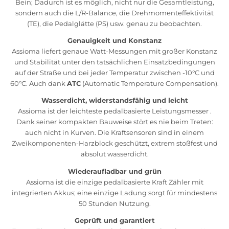
Bein; Dadurch ist es möglich, nicht nur die Gesamtleistung,
sondern auch die L/R-Balance, die Drehmomenteffektivität
(TE), die Pedalglätte (PS) usw. genau zu beobachten.
Genauigkeit und Konstanz
Assioma liefert genaue Watt-Messungen mit großer Konstanz
und Stabilität unter den tatsächlichen Einsatzbedingungen
auf der Straße und bei jeder Temperatur zwischen -10°C und
60°C. Auch dank
ATC
(Automatic Temperature Compensation).
Wasserdicht, widerstandsfähig und leicht
Assioma ist der leichteste pedalbasierte Leistungsmesser .
Dank seiner kompakten Bauweise stört es nie beim Treten:
auch nicht in Kurven. Die Kraftsensoren sind in einem
Zweikomponenten-Harzblock geschützt, extrem stoßfest und
absolut wasserdicht.
Wiederaufladbar und grün
Assioma ist die einzige pedalbasierte Kraft Zähler mit
integrierten Akkus; eine einzige Ladung sorgt für mindestens
50 Stunden Nutzung.
Geprüft und garantiert