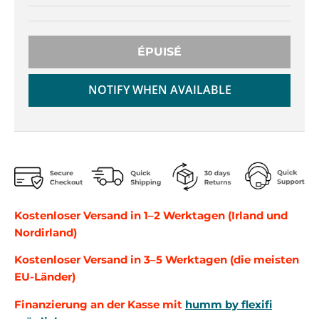
r
r
o
o
p
p
d
d
ÉPUISÉ
o
o
w
w
NOTIFY WHEN AVAILABLE
n
n
_
_
l
l
a
a
b
b
e
e
l
l
Kostenloser Versand in 1–2 Werktagen (Irland und
Nordirland)
Kostenloser Versand in 3–5 Werktagen (die meisten
EU-Länder)
Finanzierung an der Kasse mit
humm by flexifi