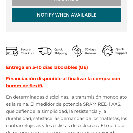
r
r
o
o
p
p
NOTIFY WHEN AVAILABLE
d
d
o
o
w
w
n
n
_
_
l
l
a
a
b
b
Entrega en 5-10 días laborables (UE)
e
e
Financiación disponible al finalizar la compra con
l
l
humm de flexifi.
En determinadas disciplinas, la transmisión monoplato
es la reina. El medidor de potencia SRAM RED 1 AXS,
que defiende la simplicidad, la resistencia y la
durabilidad, satisface las demandas de los triatletas, los
contrarrelojistas y los ciclistas de ciclocross. El medidor
de potencia presenta una aerodinámica mejorada