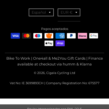
T
T
Español
EUR €
r
r
a
a
Pagos aceptados
n
n
s
s
l
l
a
a
Bike To Work | One4all & Me2You Gift Cards | Finance
t
t
available at checkout via humm & Klarna
i
i
© 2026, Cigala Cycling Ltd
o
o
Vat No: IE 3699893CH | Company Registration No: 675577
n
n
m
m
i
i
s
s
Envíos internacionales con DHL / GLS