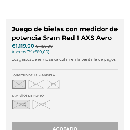
s
s
.
.
g
g
e
e
Juego de bielas con medidor de
n
n
e
e
potencia Sram Red 1 AXS Aero
r
r
€1.119,00
€1.199,00
a
a
Ahorras
7%
€80,00
l
l
Los
gastos de envío
se calculan en la pantalla de pagos.
.
.
l
c
a
u
LONGITUD DE LA MANIVELA
n
r
170
172.5
175
g
r
u
e
TAMAÑOS DE PLATO
a
n
g
c
48/35
50/37
e
y
.
.
d
d
AGOTADO