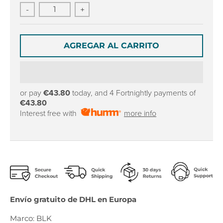
r
r
-
+
o
o
p
p
d
d
o
o
AGREGAR AL CARRITO
w
w
n
n
_
_
l
l
or pay
€43.80
today, and 4 Fortnightly payments of
a
a
€43.80
b
b
Interest free with
more info
e
e
l
l
Envío gratuito de DHL en Europa
Marco: BLK