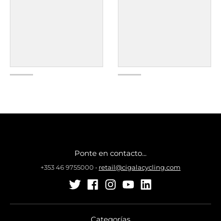
Ponte en contacto...
+353 46 9755000
•
retail@cigalacycling.com
Categorías