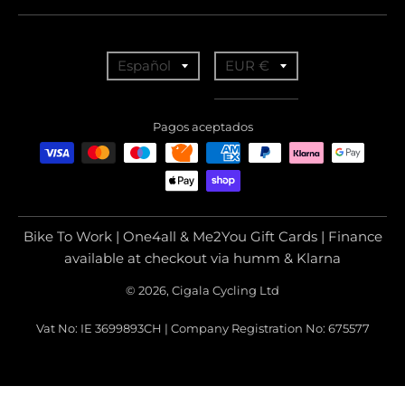
T
T
Español
EUR €
r
r
a
a
Pagos aceptados
n
n
s
s
l
l
a
a
Bike To Work | One4all & Me2You Gift Cards | Finance
t
t
available at checkout via humm & Klarna
i
i
© 2026, Cigala Cycling Ltd
o
o
Vat No: IE 3699893CH | Company Registration No: 675577
n
n
m
m
i
i