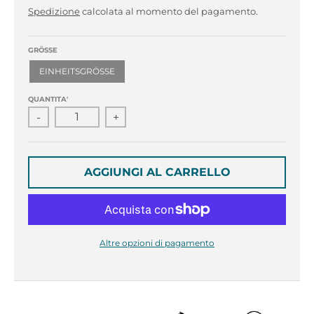
r
r
Spedizione
calcolata al momento del pagamento.
o
o
p
p
d
d
GRÖSSE
o
o
EINHEITSGRÖSSE
w
w
n
n
QUANTITA'
_
_
-
+
l
l
a
a
b
b
e
e
AGGIUNGI AL CARRELLO
l
l
Altre opzioni di pagamento