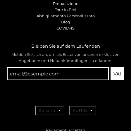
Preparazione
Tour In Bici
Abbigliamento Personalizzato
Blog
COVID-19
Bleiben Sie auf dem Laufenden
Melden Sie sich an, um als Erster von unseren exklusiven
Angeboten und Neuankömmlingen zu erfahren.
VAI
T
T
Italiano
EUR €
r
r
a
a
Pagamenti accettati